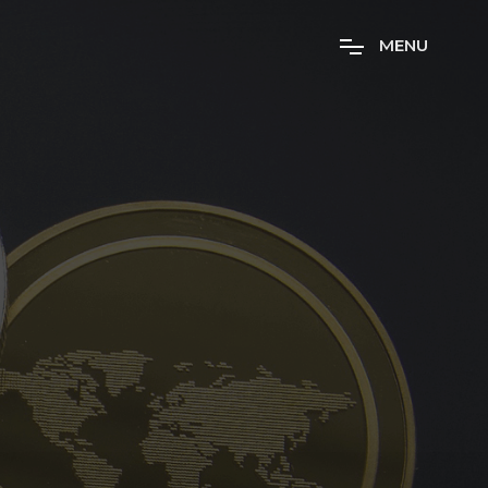
M
E
N
U